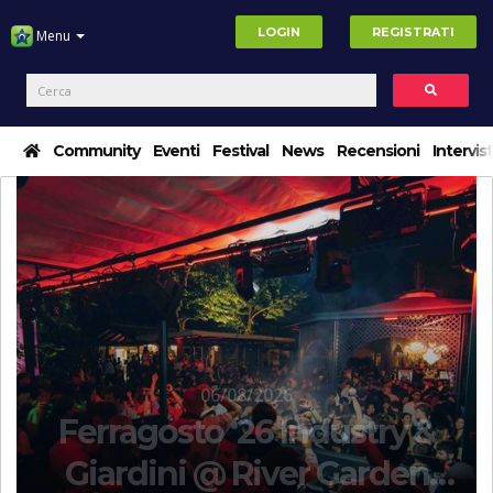
LOGIN
REGISTRATI
Menu
Community
Eventi
Festival
News
Recensioni
Intervis
06/08/2026
a
Ferragosto ‘26 Industry &
Giardini @ River Garden