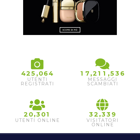
,
,
,
4
2
5
0
6
4
1
7
2
1
1
5
3
6
UTENTI
MESSAGGI
REGISTRATI
SCAMBIATI
,
,
2
0
3
0
1
3
2
3
3
9
UTENTI ONLINE
VISITATORI
ONLINE