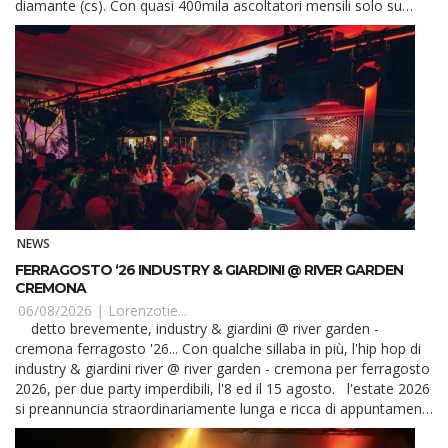
diamante (cs). Con quasi 400mila ascoltatori mensili solo su
spotify, ale...
NEWS
FERRAGOSTO ‘26 INDUSTRY & GIARDINI @ RIVER GARDEN
CREMONA
06/08/2026 |
Lorenzotie...
detto brevemente, industry & giardini @ river garden -
cremona ferragosto '26... Con qualche sillaba in più, l'hip hop di
industry & giardini river @ river garden - cremona per ferragosto
2026, per due party imperdibili, l'8 ed il 15 agosto. l'estate 2026
si preannuncia straordinariamente lunga e ricca di appuntamenti
al r...