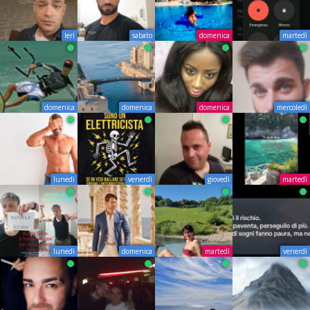
Ieri
sabato
domenica
martedì
domenica
domenica
domenica
mercoledì
lunedì
venerdì
giovedì
martedì
lunedì
domenica
martedì
venerdì