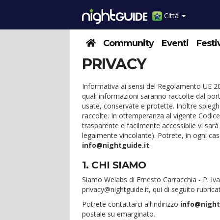
Città
Community
Eventi
Festi
PRIVACY
Informativa ai sensi del Regolamento UE 20
quali informazioni saranno raccolte dal p
usate, conservate e protette. Inoltre spieghe
raccolte. In ottemperanza al vigente Codice
trasparente e facilmente accessibile vi sar
legalmente vincolante). Potrete, in ogni caso
info@nightguide.it
.
1. CHI SIAMO
Siamo Welabs di Ernesto Carracchia - P. Iv
privacy@nightguide.it, qui di seguito rubrica
Potrete contattarci all’indirizzo
info@night
postale su emarginato.