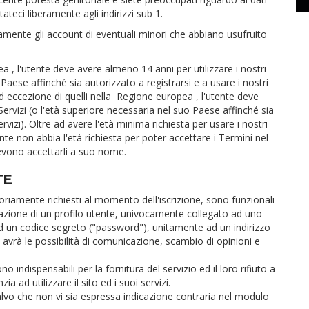
ateci liberamente agli indirizzi sub 1.
amente gli account di eventuali minori che abbiano usufruito
pea
, l'utente deve avere almeno 14 anni per utilizzare i nostri
 Paese affinché sia autorizzato a registrarsi e a usare i nostri
ad eccezione di quelli nella
Regione europea
, l'utente deve
Servizi (o l'età superiore necessaria nel suo Paese affinché sia
ervizi). Oltre ad avere l'età minima richiesta per usare i nostri
utente non abbia l'età richiesta per poter accettare i Termini nel
devono accettarli a suo nome.
TE
atoriamente richiesti al momento dell'iscrizione, sono funzionali
creazione di un profilo utente, univocamente collegato ad uno
un codice segreto ("password"), unitamente ad un indirizzo
te avrà le possibilità di comunicazione, scambio di opinioni e
no indispensabili per la fornitura del servizio ed il loro rifiuto a
ia ad utilizzare il sito ed i suoi servizi.
 salvo che non vi sia espressa indicazione contraria nel modulo