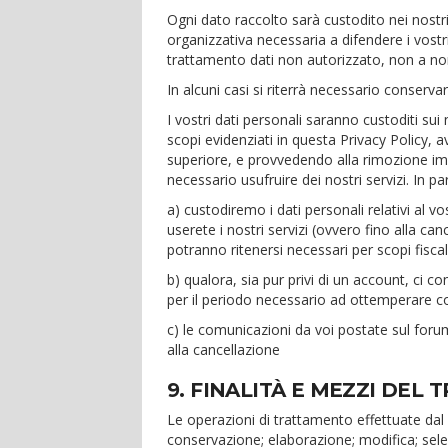
Ogni dato raccolto sarà custodito nei nost
organizzativa necessaria a difendere i vost
trattamento dati non autorizzato, non a nor
In alcuni casi si riterrà necessario conservare
I vostri dati personali saranno custoditi su
scopi evidenziati in questa Privacy Policy, 
superiore, e provvedendo alla rimozione im
necessario usufruire dei nostri servizi. In pa
a) custodiremo i dati personali relativi al v
userete i nostri servizi (ovvero fino alla ca
potranno ritenersi necessari per scopi fiscali
b) qualora, sia pur privi di un account, ci 
per il periodo necessario ad ottemperare co
c) le comunicazioni da voi postate sul for
alla cancellazione
9. FINALITÀ E MEZZI DEL
Le operazioni di trattamento effettuate dal
conservazione; elaborazione; modifica; selez