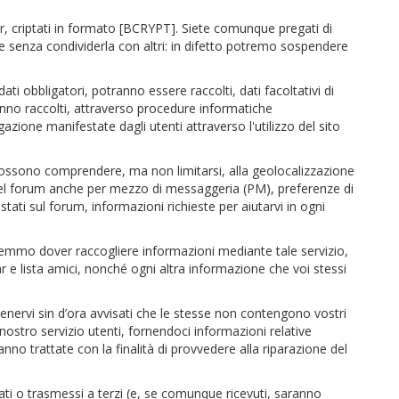
er, criptati in formato [BCRYPT]. Siete comunque pregati di
 senza condividerla con altri: in difetto potremo sospendere
i dati obbligatori, potranno essere raccolti, dati facoltativi di
saranno raccolti, attraverso procedure informatiche
azione manifestate dagli utenti attraverso l'utilizzo del sito
er possono comprendere, ma non limitarsi, alla geolocalizzazione
i del forum anche per mezzo di messaggeria (PM), preferenze di
stati sul forum, informazioni richieste per aiutarvi in ogni
emmo dover raccogliere informazioni mediante tale servizio,
 e lista amici, nonché ogni altra informazione che voi stessi
itenervi sin d’ora avvisati che le stesse non contengono vostri
 nostro servizio utenti, fornendoci informazioni relative
anno trattate con la finalità di provvedere alla riparazione del
ati o trasmessi a terzi (e, se comunque ricevuti, saranno