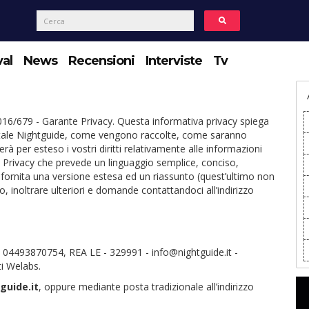
val
News
Recensioni
Interviste
Tv
16/679 - Garante Privacy. Questa informativa privacy spiega
ortale Nightguide, come vengono raccolte, come saranno
rà per esteso i vostri diritti relativamente alle informazioni
 Privacy che prevede un linguaggio semplice, conciso,
à fornita una versione estesa ed un riassunto (quest’ultimo non
, inoltrare ulteriori e domande contattandoci all’indirizzo
a 04493870754, REA LE - 329991 - info@nightguide.it -
ti Welabs.
guide.it
, oppure mediante posta tradizionale all’indirizzo