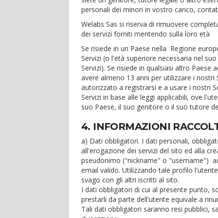
personali dei minori in vostro carico, contatt
Welabs Sas si riserva di rimuovere complet
dei servizi forniti mentendo sulla loro età
Se risiede in un Paese nella
Regione euro
Servizi (o l'età superiore necessaria nel suo
Servizi). Se risiede in qualsiasi altro Paese 
avere almeno 13 anni per utilizzare i nostri 
autorizzato a registrarsi e a usare i nostri S
Servizi in base alle leggi applicabili, ove l'
suo Paese, il suo genitore o il suo tutore 
4. INFORMAZIONI RACCOL
a) Dati obbligatori. I dati personali, obblig
all'erogazione dei servizi del sito ed alla 
pseudonimo ("nickname" o "username") ad 
email valido. Utilizzando tale profilo l'uten
svago con gli altri iscritti al sito.
I dati obbligatori di cui al presente punto, so
prestarli da parte dell'utente equivale a rinunz
Tali dati obbligatori saranno resi pubblici,