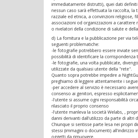
immediatamente distrutti), quei dati definiti 
nessun caso sarà effettuata la raccolta, la t
razziale ed etnica, a convinzioni religiose, fi
associazioni od organizzazioni a carattere re
o rivelatori della condizione di salute e della
d) La fornitura e la pubblicazione per via t
seguenti problematiche:
-le fotografie potrebbero essere inviate senz
possibilità di identificare la corrispondenza t
-le fotografie, una volta pubblicate, diven
utilizzate da qualsiasi utente della "rete".
Quanto sopra potrebbe impedire a NightGuide.i
preghiamo di leggere attentamente i seguenti 
-per accedere al servizio è necessario avere
consenso ai genitori, espresso esplicitamente
-l'utente si assume ogni responsabilità circ
rilasciato il proprio consenso
-l'utente manleva la società Welabs, , propr
danni derivanti dall'utilizzo da parte di altri 
Chiunque si sentisse parte lesa nei propri dir
stessi (immagini o documenti) all'indirizzo i
oggetti da rimuovere.