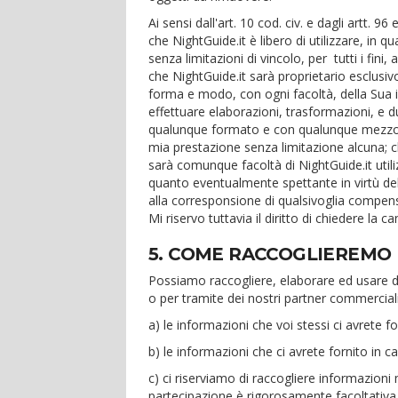
Ai sensi dall'art. 10 cod. civ. e dagli artt. 9
che NightGuide.it è libero di utilizzare, in 
senza limitazioni di vincolo, per tutti i fini,
che NightGuide.it sarà proprietario esclusiv
forma e modo, con ogni facoltà, della Sua i
effettuare elaborazioni, trasformazioni, e d
qualunque formato e con qualunque mezzo; 
mia prestazione senza limitazione alcuna; c
sarà comunque facoltà di NightGuide.it util
quanto eventualmente spettante in virtù delle
alla corresponsione di qualsivoglia compen
Mi riservo tuttavia il diritto di chiedere la
5. COME RACCOGLIEREMO 
Possiamo raccogliere, elaborare ed usare da
o per tramite dei nostri partner commercia
a) le informazioni che voi stessi ci avrete fo
b) le informazioni che ci avrete fornito in c
c) ci riserviamo di raccogliere informazioni 
partecipazione è rigorosamente facoltativa 