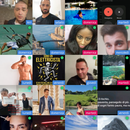
Ieri
sabato
domenica
martedì
domenica
domenica
domenica
mercoledì
lunedì
venerdì
giovedì
martedì
lunedì
domenica
martedì
venerdì