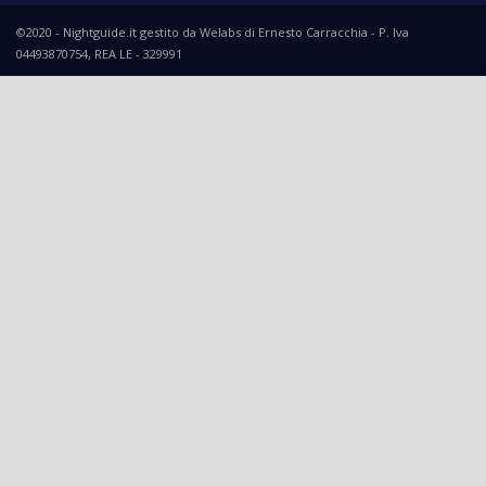
©2020 - Nightguide.it gestito da Welabs di Ernesto Carracchia - P. Iva
04493870754, REA LE - 329991