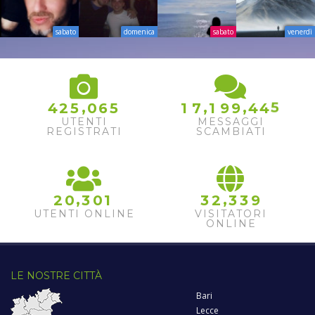
sabato
domenica
sabato
venerdì
5
,
,
,
4
2
5
0
6
5
1
7
1
9
9
4
4
6
UTENTI
MESSAGGI
REGISTRATI
SCAMBIATI
,
,
2
0
3
0
1
3
2
3
3
9
UTENTI ONLINE
VISITATORI
ONLINE
LE NOSTRE CITTÀ
Bari
Lecce