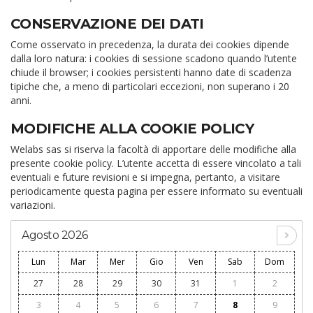
CONSERVAZIONE DEI DATI
Come osservato in precedenza, la durata dei cookies dipende
dalla loro natura: i cookies di sessione scadono quando l’utente
chiude il browser; i cookies persistenti hanno date di scadenza
tipiche che, a meno di particolari eccezioni, non superano i 20
anni.
MODIFICHE ALLA COOKIE POLICY
Welabs sas si riserva la facoltà di apportare delle modifiche alla
presente cookie policy. L’utente accetta di essere vincolato a tali
eventuali e future revisioni e si impegna, pertanto, a visitare
periodicamente questa pagina per essere informato su eventuali
variazioni.
Agosto 2026
Lun
Mar
Mer
Gio
Ven
Sab
Dom
27
28
29
30
31
1
2
3
4
5
6
7
8
9