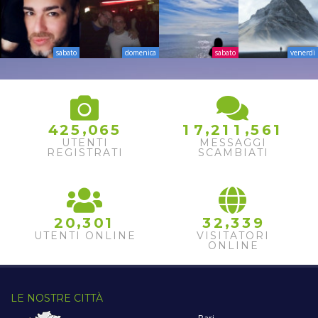
sabato
domenica
sabato
venerdì
,
,
,
4
2
5
0
6
5
1
7
2
1
1
5
6
1
UTENTI
MESSAGGI
REGISTRATI
SCAMBIATI
,
,
2
0
3
0
1
3
2
3
3
9
UTENTI ONLINE
VISITATORI
ONLINE
LE NOSTRE CITTÀ