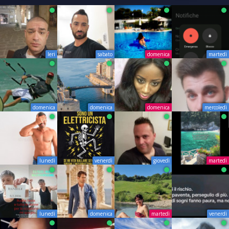
Ieri
sabato
domenica
martedì
domenica
domenica
domenica
mercoledì
lunedì
venerdì
giovedì
martedì
lunedì
domenica
martedì
venerdì