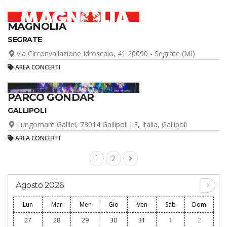
MAGNOLIA
SEGRATE
via Circonvallazione Idroscalo, 41 20090 - Segrate (MI)
AREA CONCERTI
PARCO GONDAR
GALLIPOLI
Lungomare Galilei, 73014 Gallipoli LE, Italia, Gallipoli
AREA CONCERTI
1
2
Agosto 2026
Lun
Mar
Mer
Gio
Ven
Sab
Dom
27
28
29
30
31
1
2