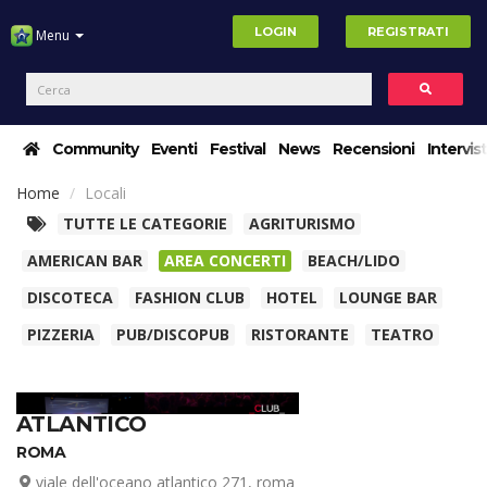
LOGIN
REGISTRATI
Menu
Community
Eventi
Festival
News
Recensioni
Intervis
Home
Locali
TUTTE LE CATEGORIE
AGRITURISMO
AMERICAN BAR
AREA CONCERTI
BEACH/LIDO
DISCOTECA
FASHION CLUB
HOTEL
LOUNGE BAR
PIZZERIA
PUB/DISCOPUB
RISTORANTE
TEATRO
ATLANTICO
ROMA
viale dell'oceano atlantico 271, roma