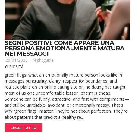
SEGNI POSITIVI: COME APPARE UNA
PERSONA EMOTIONALMENTE MATURA
NEI MESSAGGI
20/01/2026 |
Nightguide
CURIOSITÀ
green flags: what an emotionally mature person looks like in
messages punctuality, clarity, respect for boundaries, and
realistic plans on an online dating site online dating has taught
most of us one uncomfortable lesson: charm is cheap.
Someone can be funny, attractive, and fast with compliments—
and still be unreliable, avoidant, or emotionally messy. That's
why “green flags” matter. They're not about perfection. They're
about patterns that predict a healthy re...
LEGGI TUTTO