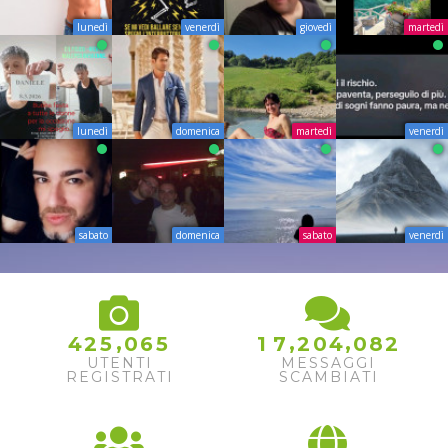
lunedì
venerdì
giovedì
martedì
lunedì
domenica
martedì
venerdì
sabato
domenica
sabato
venerdì
,
,
,
4
2
5
0
6
5
1
7
2
0
4
0
8
2
UTENTI
MESSAGGI
REGISTRATI
SCAMBIATI