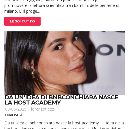
promuovere la lettura scientifica tra i bambini delle periferie di
milano. E' il proge...
LEGGI TUTTO
DA UN’IDEA DI BNBCONCHIARA NASCE
LA HOST ACADEMY
09/05/2025 |
lorenzotiezzi
CURIOSITÀ
Da un'idea di bnbconchiara nasce la host academy l'idea della
host academy nasce da un'esigenza concreta. Molti proprietari