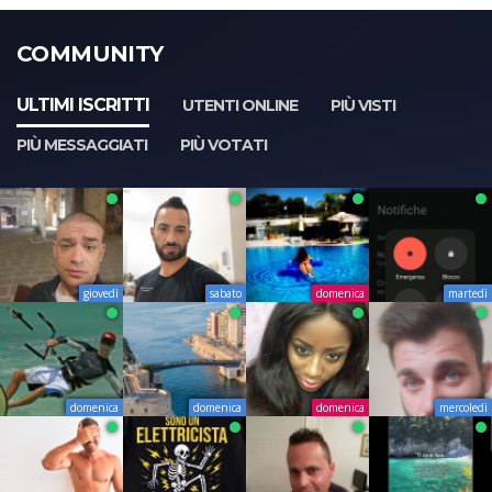
COMMUNITY
ULTIMI ISCRITTI
UTENTI ONLINE
PIÙ VISTI
PIÙ MESSAGGIATI
PIÙ VOTATI
giovedì
sabato
domenica
martedì
domenica
domenica
domenica
mercoledì