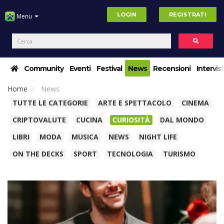
LOGIN
REGISTRATI
Menu
Community
Eventi
Festival
News
Recensioni
Intervis
Home
News
TUTTE LE CATEGORIE
ARTE E SPETTACOLO
CINEMA
CRIPTOVALUTE
CUCINA
CURIOSITÀ
DAL MONDO
LIBRI
MODA
MUSICA
NEWS
NIGHT LIFE
ON THE DECKS
SPORT
TECNOLOGIA
TURISMO