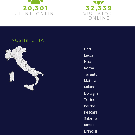
,
,
2
0
3
0
1
3
2
3
3
9
UTENTI ONLINE
VISITATORI
ONLINE
LE NOSTRE CITTÀ
Bari
Lecce
Napoli
Roma
Taranto
Matera
Milano
Bologna
Torino
Parma
Pescara
Salerno
Rimini
Brindisi