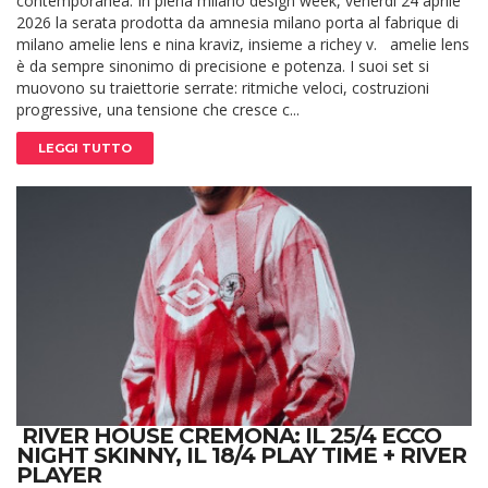
contemporanea. In piena milano design week, venerdì 24 aprile
2026 la serata prodotta da amnesia milano porta al fabrique di
milano amelie lens e nina kraviz, insieme a richey v. amelie lens
è da sempre sinonimo di precisione e potenza. I suoi set si
muovono su traiettorie serrate: ritmiche veloci, costruzioni
progressive, una tensione che cresce c...
LEGGI TUTTO
RIVER HOUSE CREMONA: IL 25/4 ECCO
NIGHT SKINNY, IL 18/4 PLAY TIME + RIVER
PLAYER