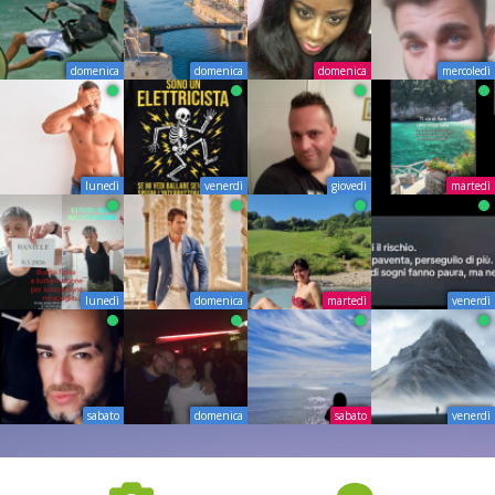
domenica
domenica
domenica
mercoledì
lunedì
venerdì
giovedì
martedì
lunedì
domenica
martedì
venerdì
sabato
domenica
sabato
venerdì