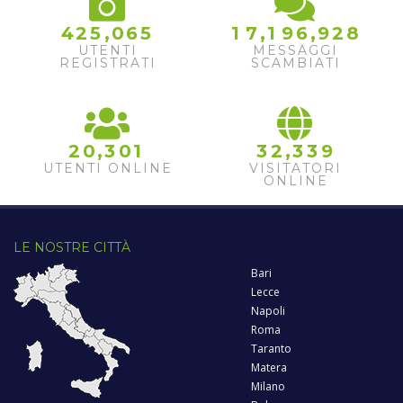
,
,
,
4
2
5
0
6
5
1
7
1
9
6
9
2
8
UTENTI
MESSAGGI
REGISTRATI
SCAMBIATI
,
,
2
0
3
0
1
3
2
3
3
9
UTENTI ONLINE
VISITATORI
ONLINE
LE NOSTRE CITTÀ
Bari
Lecce
Napoli
Roma
Taranto
Matera
Milano