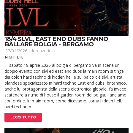
18/4 SLVL, EAST END DUBS FANNO
BALLARE BOLGIA - BERGAMO
07/04/2026 |
lorenzotiezzi
NIGHT LIFE
sabato 18 aprile 2026 al bolgia di bergamo va in scena un
doppio evento con slvl ed east end dubs la main room si tinge
dei colori hard techno di hidden hell e sul palco c'è slvl, artista
olandese specializzato in hard techno.East end dubs, britannico,
anche lui protagonista della scena elettronica globale, fa invece
scatenare a ritmo di house il garden room del bolgia. andiamo
con ordine. In main room, come dicevamo, torna hidden hell,
hard techno m...
LEGGI TUTTO