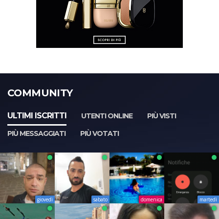
COMMUNITY
ULTIMI ISCRITTI
UTENTI ONLINE
PIÙ VISTI
PIÙ MESSAGGIATI
PIÙ VOTATI
giovedì
sabato
domenica
martedì