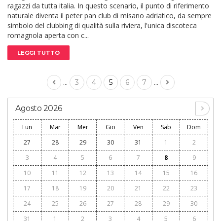
ragazzi da tutta italia. In questo scenario, il punto di riferimento
naturale diventa il peter pan club di misano adriatico, da sempre
simbolo del clubbing di qualità sulla riviera, l'unica discoteca
romagnola aperta con c...
LEGGI TUTTO
...
...
3
4
5
6
7
Agosto 2026
Lun
Mar
Mer
Gio
Ven
Sab
Dom
27
28
29
30
31
1
2
3
4
5
6
7
8
9
10
11
12
13
14
15
16
17
18
19
20
21
22
23
24
25
26
27
28
29
30
31
1
2
3
4
5
6